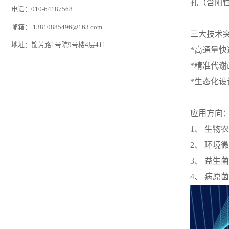
孔（含阳
电话：010-64187568
邮箱：
13810885496@163.com
三大技术
地址：锦芳路1号院9号楼4层411
*高通量
*精准代
*生态化
应用方向
1、
生物农
2、
环境微
3、
益生菌
4、 病原