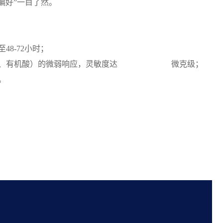
偏好”一目了然。
至
48-72小时；
果胶组分、有机酸）的微弱响应，灵敏度达 微克级；
。