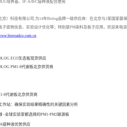
BUG
培养基、
IF-A/B/C
接种液配合使用
北京）科技有限公司
,
为
14
年
Biolog
品牌一级供应商：在北京与
2
家国家菌
板子底物信息、实验设计优化等；特别是
PM
染料及板子应用，欢迎来电咨
www.bioroadco.com.cn
IOLOG ECO生态板现货供应
IOLOG PM1-8代谢板北京供货商
：
PM1-8代谢板北京供货商
厌氧工作站：确保实验结果精确性的关键因素分析
 -全球实验室都选择的PM1-PM2碳源板
IF-A接种液优势供应