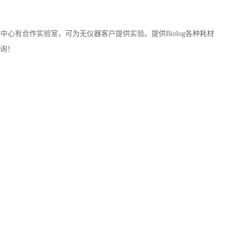
保中心有合作实验室，可为无仪器客户提供实验。提供
Biolog
各种耗材
询！