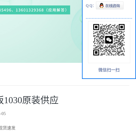
Q Q：
微信扫一扫
定板1030原装供应
-05
现货速发