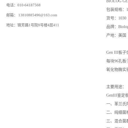
BIOLOG GE
电话：010-64187568
包装规格
：
邮箱：
13810885496@163.com
货号：
1030
地址：锦芳路1号院9号楼4层411
品牌
：
Biolo
产地：美国
Gen III
板子
每块
96
孔板
氧化物酶实
主要用途：
GenIII
鉴定
一、革兰氏
二、纯细菌
三、混合菌