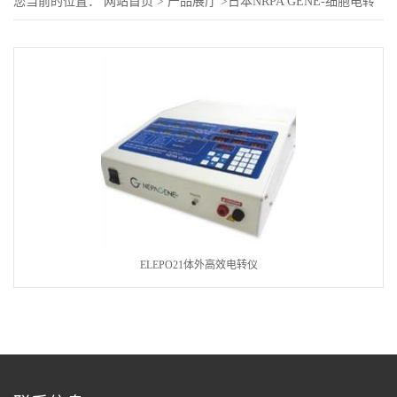
您当前的位置：
网站首页
>
产品展厅
>
日本NRPA GENE-细胞电转
染仪及电融合仪
ELEPO21体外高效电转仪