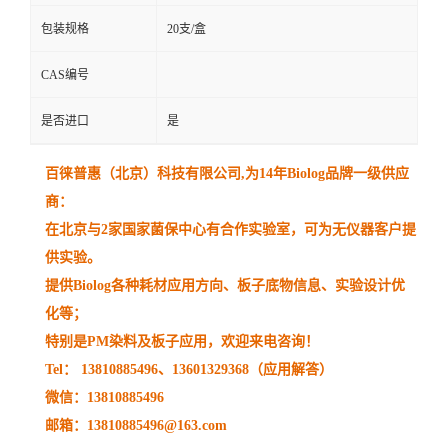
包装规格
20支/盒
CAS编号
是否进口
是
百徕普惠（北京）科技有限公司
,
为
14
年
Biolog
品牌一级供应
商：
在北京与
2
家国家菌保中心有合作实验室，可为无仪器客户提
供实验。
提供
Biolog
各种耗材应用方向、板子底物信息、实验设计优
化等；
特别是
PM
染料及板子应用，欢迎来电咨询！
Tel：
13810885496
、
13601329368
（应用解答）
微信：
13810885496
邮箱：
13810885496@163.com