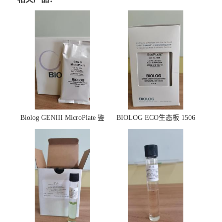
Biolog GENIII MicroPlate 鉴
BIOLOG ECO生态板 1506
定板 1030