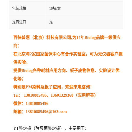
包装规格
10块/盒
是否进口
是
百徕普惠（北京）科技有限公司
,
为
14
年
Biolog
品牌一级供应
商：
在北京与
2
家国家菌保中心有合作实验室，可为无仪器客户提
供实验。
提供
Biolog
各种耗材应用方向、板子底物信息、实验设计优
化等；
特别是
PM
染料及板子应用，欢迎来电咨询！
Tel：
13810885496
、
13601329368
（应用解答）
微信：
13810885496
邮箱：
13810885496@163.com
YT
鉴定板（酵母菌鉴定板），主要用于
: