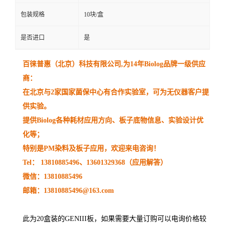
包装规格
10块/盒
是否进口
是
百徕普惠（北京）科技有限公司
,
为
14
年
Biolog
品牌一级供应
商：
在北京与
2
家国家菌保中心有合作实验室，可为无仪器客户提
供实验。
提供
Biolog
各种耗材应用方向、板子底物信息、实验设计优
化等；
特别是
PM
染料及板子应用，欢迎来电咨询！
Tel：
13810885496
、
13601329368
（应用解答）
微信：
13810885496
邮箱：
13810885496@163.com
此为20盒装的GENIII板，如果需要大量订购可以电询价格较