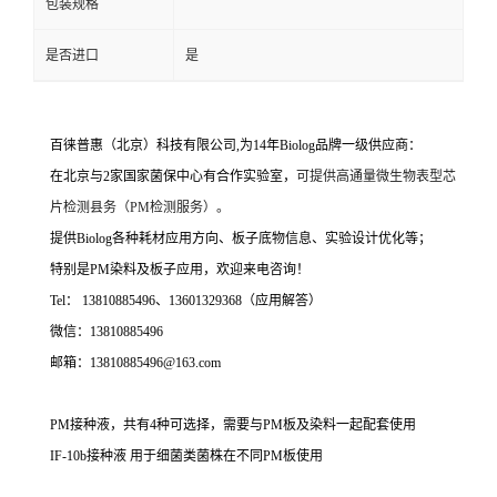
包装规格
是否进口
是
百徕普惠（北京）科技有限公司,为14年Biolog品牌一级供应商：
在北京与2家国家菌保中心有合作实验室，
可提供高通量微生物表型芯
片检测县务（PM检测服务）。
提供Biolog各种耗材应用方向、板子底物信息、实验设计优化等；
特别是PM染料及板子应用，欢迎来电咨询！
Tel： 13810885496、13601329368（应用解答）
微信：13810885496
邮箱：13810885496@163.com
PM接种液，共有4种可选择，需要与PM板及染料一起配套使用
IF-10b接种液 用于细菌类菌株在不同PM板使用