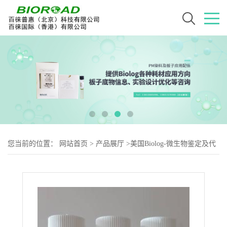
您当前的位置：
网站首页
>
产品展厅
>
美国Biolog-微生物鉴定及代
谢用耗材
>
Biolog IF-10b接种液（PM9-20板）