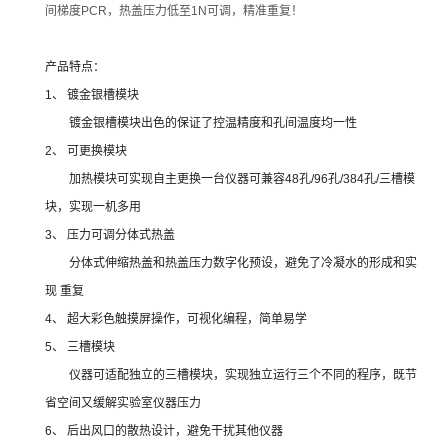
间梯度PCR，热盖压力低至1N可调，精准重复！
产品特点：
1、 镀金银槽模块
镀金银槽模块出色的保证了控温精度和孔间温度均一性
2、 可更换模块
加热模块可实现自主更换一台仪器可兼容48孔/96孔/384孔/三槽模
块，实现一机多用
3、 压力可调分体式热盖
分体式伸缩热盖和热盖压力数字化预设，避免了冷凝水的形成和实
现 重复
4、 超大彩色触摸屏操作，可视化编程，简单易学
5、 三槽模块
仪器可适配独立的三槽模块，实现独立运行三个不同的程序，既节
省空间又缓解实验室仪器压力
6、 后出风口的散热设计，避免干扰其他仪器