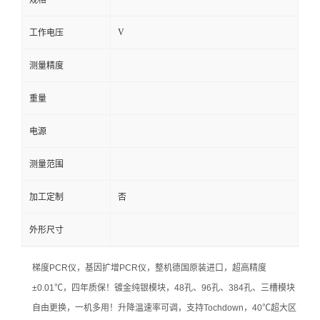
规格
V
工作电压
测量精度
重量
电源
测量范围
加工定制
否
外形尺寸
梯度PCR仪，基因扩增PCR仪，整机德国原装进口，超高精度
±0.01℃，四年质保！镀金纯银模块，48孔、96孔、384孔、三槽模块
自由更换，一机多用！升降温速率可调，支持Tochdown，40℃超大区