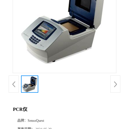
PCR仪
品牌：
SensoQuest