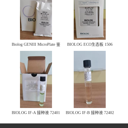
Biolog GENIII MicroPlate 鉴
BIOLOG ECO生态板 1506
定板 1030
BIOLOG IF-A 接种液 72401
BIOLOG IF-B 接种液 72402