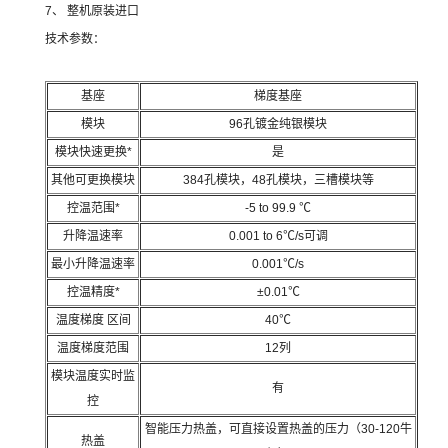
7、 整机原装进口
技术参数：
基座
梯度基座
模块
96孔镀金纯银模块
模块快速更换*
是
其他可更换模块
384孔模块，48孔模块，三槽模块等
控温范围*
-5 to 99.9 ℃
升降温速率
0.001 to 6℃/s可调
最小升降温速率
0.001℃/s
控温精度*
±0.01℃
温度梯度 区间
40℃
温度梯度范围
12列
模块温度实时监
有
控
智能压力热盖，可直接设置热盖的压力（30-120牛
热盖