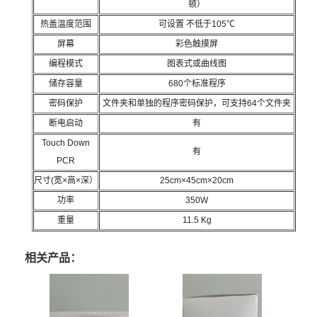
顿）
热盖温度范围
可设置 不低于105℃
屏幕
彩色触摸屏
编程模式
图表式或曲线图
储存容量
680个标准程序
密码保护
文件夹和单独的程序密码保护，可支持64个文件夹
断电启动
有
Touch Down
有
PCR
尺寸(宽×高×深）
25cm×45cm×20cm
功率
350W
重量
11.5 Kg
相关产品：