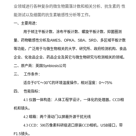
业领域进行各种复杂的微生物菌落计数和相关分析、抗生素的 性
能测试以及细菌的抗生素敏感性分析等工作。
一、主要用途：
用于倾注平板计数、涂布平板计数、螺旋平板计数、抑菌圈测
量、药物敏感性分析及
AMES
、
OPKA
、
SBA
、
SRD
、多区域平板计数
等功能，广泛用于与微生物相关的大学、研究所、政府检测机构、食品
企业、化妆品企业、药品企业及其它与微生物研究与检测相关的领域。
二、原产商：英国
Synbiosis
公司
三、
工作条件：
适合于
0
℃～
30
℃的环境温度操作，相对湿度：
0
～
75%
四、
性能指标：
4.1 仪器一体构造：人体工程学设计，一体化的处理器，CCD相
机和镜头。
4.2 暗箱：两个滑动门以屏蔽外源干扰光线
4.3 CCD：500万像素科研级进口原装CCD
相机，USB接口，带
F1.5镜头。