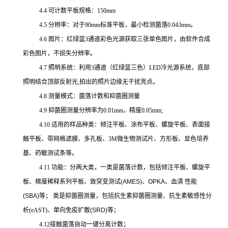
4.4 可计数平板规格：150mm
4.5 分辨率：对于90mm标准平板，最小检测菌落0.043mm
。
4.6 图片：红绿蓝3通道彩色光源获取三张单色图片，由软件合成
彩色图片，不损失分辨率。
4.7 照明系统：利用3通道（红绿蓝三色）LED
冷光源系统，底部
照明结合顶部反射光,拍出的照片边缘无干扰亮点。
4.8 测量模式：菌落计数和抑菌圈测量
4.9 抑菌圈测量分辨率为0.01mm，精度0.05mm;
4.10 适用的样品种类：倾注平板、涂布平板、螺旋平板、表面接
触平板、带网格滤膜、多孔板、3M微生物测试片、方形板、显色培养
基、药敏测试条等。
4.11 功能：分两大类，一类是菌落计数，包括倾注平板、螺旋平
板、梯度稀释系列平板、致突变测试(
AMES)
、
OPKA
、血清 性能
(SBA)
等；
类是抑菌圈测量，包括抗生素抑菌圈测量、抗生素敏感性分
析(eAST)、
单向免疫扩散
(SRD)
等；
4.12接触菌落自动一键分离计数；