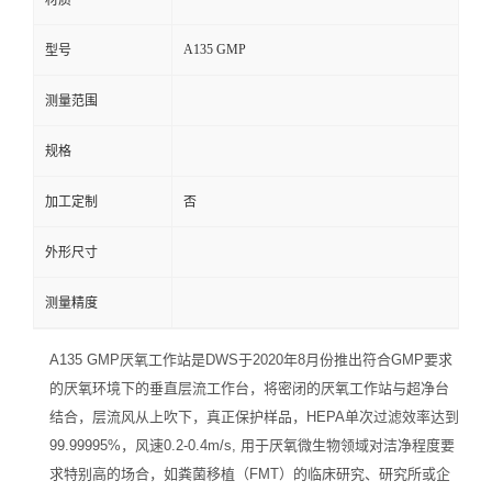
材质
A135 GMP
型号
测量范围
规格
加工定制
否
外形尺寸
测量精度
A135 GMP厌氧工作站是DWS于2020年8月份推出符合GMP要求
的厌氧环境下的垂直层流工作台，将密闭的厌氧工作站与超净台
结合，层流风从上吹下，真正保护样品，HEPA单次过滤效率达到
99.99995%，风速0.2-0.4m/s, 用于厌氧微生物领域对洁净程度要
求特别高的场合，如粪菌移植（FMT）的临床研究、研究所或企