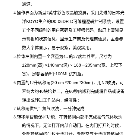
通道；
英寸彩色液晶触摸屏，采用先进的日本光
4.
操作界面为新型7
洋KOYO生产的D0-06DR-D可编程逻辑控制系统，设置
五个不同级别的用户密码及工程师代码，触屏上清晰显
示警报和状态信息，显示生产商及代理商信息，主要参
数大字体显示，易于观察，美观实用。
的37度培养室，尺寸为
5.
腔体左侧内置一个容量为4L
128mm(高) ×140mm(深) × 188－205mm(宽，上窄下
宽)，足够容纳8个100ML试剂瓶。
升转移闸(20 cm *20 cm *30cm)，用N2吹洗，可
6.
内置的12
容纳大约40块培养皿，在60秒内顺利完成将样品或设备
转出或转进工作站内，经济性 ;
7.
转移闸供气：氮气吹洗，一分钟完成
8.
转移闸智能保护功能：在转移闸内部不完成氮气气体吹洗
的情况下，无法打开内部自动门。在内门打开的时候，
外部转移闸的门也无法打开，外部空气无法由转移闸进