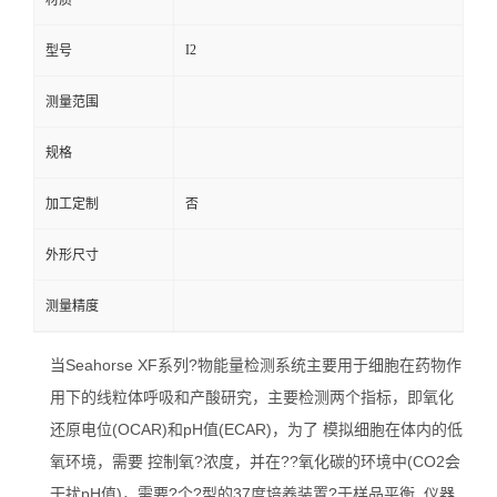
材质
I2
型号
测量范围
规格
加工定制
否
外形尺寸
测量精度
当Seahorse XF系列?物能量检测系统主要用于细胞在药物作
用下的线粒体呼吸和产酸研究，主要检测两个指标，即氧化
还原电位(OCAR)和pH值(ECAR)，为了 模拟细胞在体内的低
氧环境，需要 控制氧?浓度，并在??氧化碳的环境中(CO2会
干扰pH值)，需要?个?型的37度培养装置?于样品平衡, 仪器