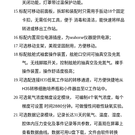
关闭功能，灯罩带过温保护功能。
个固定
15.
标配可移动前面板，拆卸和装配时只需用手扳动18
卡扣，无需任何工具，便于 消毒和清洁，能快速将样品
转进或移出工作站。
仪器提供电源；
16.
标配内置双位电源插座，为seahorse
17.
可选移动支架，美观坚固耐用，方便移动。
18.
标配舷舱式袖套操作装置，舷舱口空间可抽真空及充氮
气。无线脚踏开关，控制舷舱的抽真空及充氮气。裸手
操作装置，操作舒适度极高；
低氧工作站的转移通道，可方便快捷地从
19.
可选配连接H35
H35转移细胞培养瓶和小件器皿至I2工作站中。
个氧气浓度，每个
20.
可选氧气浓度梯度设定模块， 可编制4
梯度可设置 时间2880分钟。可做慢性间歇性缺氧实验。
天的氧气、温度、湿度、
21.
可选数据记录模块，记录长达31
腔体内压力变化及事件记录等共参数，可直观在屏幕上
查看数据曲线。数据可用U盘下载，文件由软件转换