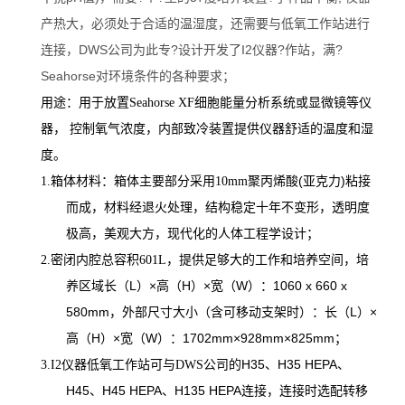
产热大，必须处于合适的温湿度，还需要与低氧工作站进行
连接，DWS公司为此专?设计开发了I2仪器?作站，满?
Seahorse对环境条件的各种要求；
细胞能量分析系统或显微镜等仪
用途：用于放置Seahorse XF
器， 控制氧气浓度，内部致冷装置提供仪器舒适的温度和湿
度。
聚丙烯酸(亚克力)粘接
1.
箱体材料：箱体主要部分采用10mm
而成，材料经退火处理，结构稳定十年不变形，透明度
极高，美观大方，现代化的人体工程学设计；
，提供足够大的工作和培养空间，培
2.
密闭内腔总容积601L
养区域长（L）×高（H）×宽（W）：1060 x 660 x
580mm，外部尺寸大小（含可移动支架时）：长（L）×
高（H）×宽（W）：1702mm×928mm×825mm；
公司的H35、H35 HEPA、
3.
I2
仪器低氧工作站可与DWS
H45、H45 HEPA、H135 HEPA连接，连接时选配转移