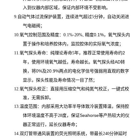
入到仪器内部区域，保证内部环境不受影响。
分钟，自动关闭进
9.
自动气体过流保护装置，连续进气超过5
气电磁阀；
精度0.1%，氧气探头内
10.
氧气控制范围及精度：0.1%-20%,
置于操作和培养腔体内，监控腔体的实际氧气浓度；
年，推荐正常使用寿命约2
11.
氧气探头寿命：纯理论寿命5
年，使用环境氧气越低，寿命越长。氧气探头经AD转
换，将0%及20.9%两点的电化学信号强弱用直观的数字
显示，探头性能及寿命情况一目了然；
12.
氧气探头校正：直接用压缩空气和纯氮气校正，一键式校
准，无需拆卸。
13.
温度范围：内部采用大功率半导体致冷装置降温，保持腔
度，保证Seahorse等产热较大的仪
体环境温度不高于28
器正常运行，延长仪器寿命；
分钟延时
14.
双灯管带通风装置的荧光照明系统，带最长240