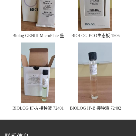
Biolog GENIII MicroPlate 鉴
BIOLOG ECO生态板 1506
定板 1030
BIOLOG IF-A 接种液 72401
BIOLOG IF-B 接种液 72402