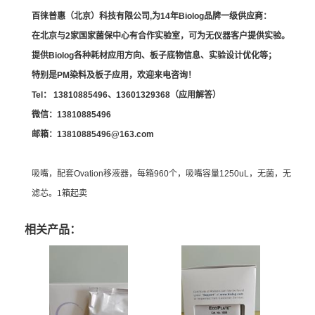
百徕普惠（北京）科技有限公司
,
为
14
年
Biolog
品牌一级供应商：
在北京与
2
家国家菌保中心有合作实验室，可为无仪器客户提供实验。
提供
Biolog
各种耗材应用方向、板子底物信息、实验设计优化等；
特别是
PM
染料及板子应用，欢迎来电咨询！
Tel：
13810885496
、
13601329368
（应用解答）
微信：
13810885496
邮箱：
13810885496@163.com
吸嘴，配套Ovation移液器，每箱960个，吸嘴容量1250uL，无菌，无
滤芯。1箱起卖
相关产品：