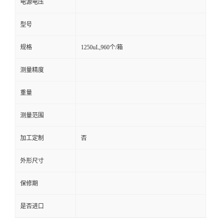
电源电压
型号
规格
1250uL,960个/箱
测量精度
重量
测量范围
加工定制
否
外形尺寸
保修期
是否进口