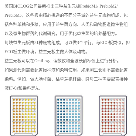
美国
BIOLOG公司最新推出三种益生元板PrebioM1/ PrebioM2/
PrebioM3，这些板由精心挑选的不同分子量的益生元底物组成，包
括各种单糖和多糖，应用于益生菌方向、人类和动物肠道微生物组
以及微生物群落的代谢研究，用于优化益生菌的培养基配方。
每块益生元板由
31种底物组成，可以做3个平行。与ECO板类似，但
ECO板主做环境，益生元板主做人体及动物。
益生元板可以在
OmiLog、读数仪和全波长酶标仪上进行分析。
如果测代谢需要配置接种液和染料使用，如果测生长则不需要配置
染料。
例如：做大肠杆菌、枯草芽孢杆菌、酵母三种需要配置接种
液
IF-0a和染料是A。