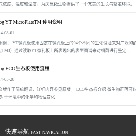
气浓度、温度和湿度，为厌氧微生物提供了一个完美的生长与繁殖环境。 ..
og YT MicroPlateTM 使用说明
-08-01
用途： YT微孔板使用固定在微孔板上的94个不同的生化试验来对广泛的酵
ologTM3）通过读取YT微孔板上所表现出的表型图谱来对细菌进行鉴定...
log ECO生态板使用流程
-05-28
文版作了简单翻译，详细内容参见原版。 ECO生态板介绍 微生物群落可
对于环境中的化学和物理变化...
快速导航
FAST NAVIGATION