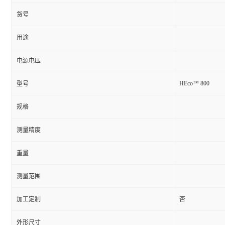
货号
用途
电源电压
HEco™ 800
型号
规格
测量精度
重量
测量范围
加工定制
否
外形尺寸