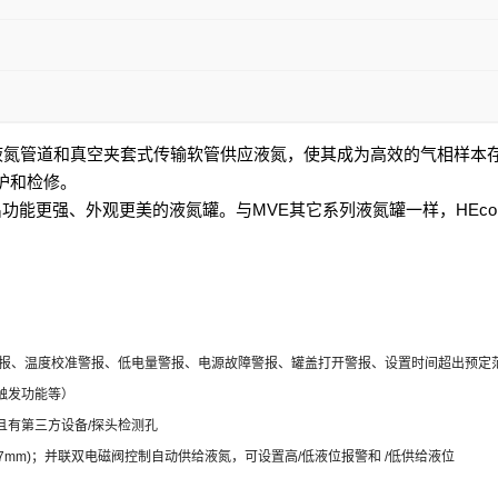
液氮管道和真空夹套式传输软管供应液氮，使其成为高效的气相样本
护和检修。
功能更强、外观更美的液氮罐。与MVE其它系列液氮罐一样，HEc
警报、温度校准警报、低电量警报、电源故障警报、罐盖打开警报、设置时间超出预定
触发功能等）
，且有第三方设备/探头检测孔
in.(12.7mm)；并联双电磁阀控制自动供给液氮，可设置高/低液位报警和 /低供给液位