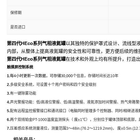
保修期
是否进口
第四代HEco系列气相液氮罐
以其独特的保护罩式设计、流线型
内部，从整体上提高液氮罐的安全性和可靠性，更方便后续的维
第四代HEco系列气相液氮罐
在技术和外观上均有所提升，打造出
触摸屏控制系统
1.
每4小时更新一次数据，可存储30,000
个信息，存储时间长达10年
2.
多级安全系统，可设置十个用户密码和四个安全级别
3.
有一键除雾功能
4.
声光警报功能：低/高液位警报、低/高温警报、液氮添加时间警报、热气旁路
5.
配有远程监控报警接口和通讯接口（电脑同时管理多个控制器、同时/相继进液
6.
两个双线铂金PT-1000温度监测探头（ 度±1℃），分别位于罐体顶部和底部
7.
压差感应系统测量液位，测量范围3～48in.(76.2～1219.2mm)， 度±0.5
相关产品：