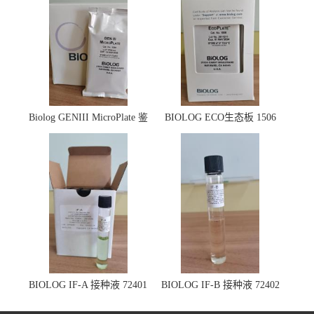
Biolog GENIII MicroPlate 鉴
BIOLOG ECO生态板 1506
定板 1030
BIOLOG IF-A 接种液 72401
BIOLOG IF-B 接种液 72402